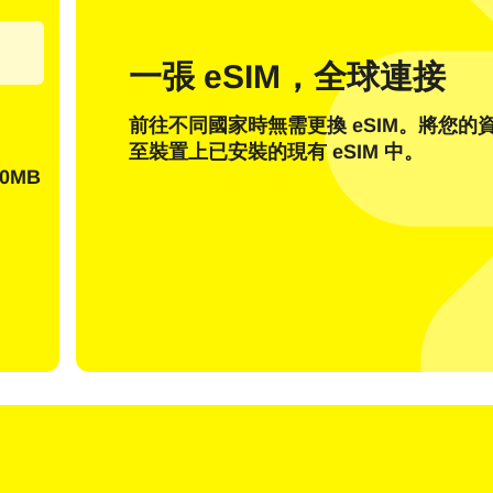
郵件地址
一張 eSIM，全球連接
發送一次性密碼
前往不同國家時無需更換 eSIM。將您的
或使用以下方式登入：
至裝置上已安裝的現有 eSIM 中。
nglish
Español
擇貨幣：
0MB
貨幣
rançais
日本語
한국어
简体中文
 - 美元 (US)
KRW - 韓元
繁體中文
 - 新加坡元
TWD - 新台幣