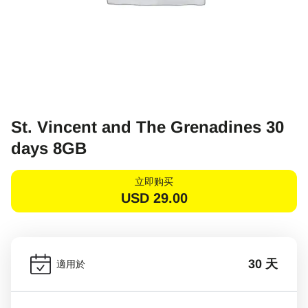
St. Vincent and The Grenadines 30
days 8GB
立即购买
USD
29.00
30 天
適用於