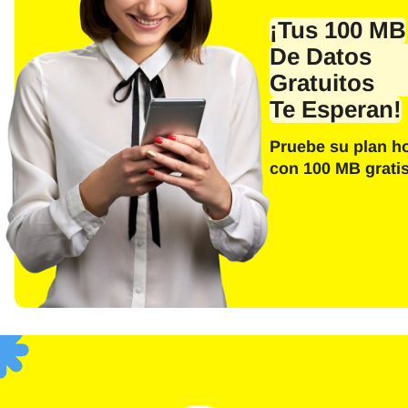
Corre
¡Tus 100 MB
De Datos
Gratuitos
Te Esperan!
E
Sel
Pruebe su plan h
con 100 MB gratis
Busca
F
USD 
(US)
SGD 