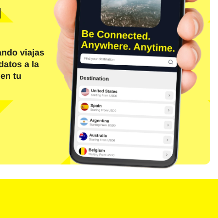
d
ando viajas
datos a la
 en tu
Cerrar ventana emergente