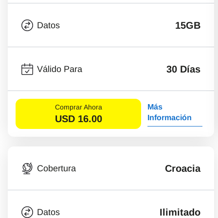
15GB
Datos
30 Días
Válido Para
Más
Comprar Ahora
USD
16.00
Información
Croacia
Cobertura
Ilimitado
Datos