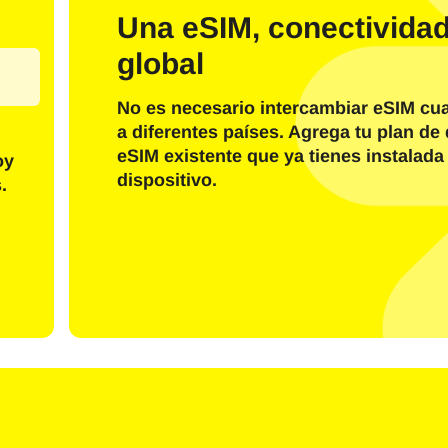
o electrónico
Una eSIM, conectivida
global
Enviar Código OTP
No es necesario intercambiar eSIM cu
O inicia sesión con
a diferentes países. Agrega tu plan de 
nglish
Español
eSIM existente que ya tienes instalada
eccione moneda:
oy
dispositivo.
.
r moneda
rançais
日本語
한국어
简体中文
- Dólar De Los Estados Unidos
KRW - Won Surcoreano
繁體中文
- Dólar De Singapur
TWD - Nuevo Dólar Taiwanés