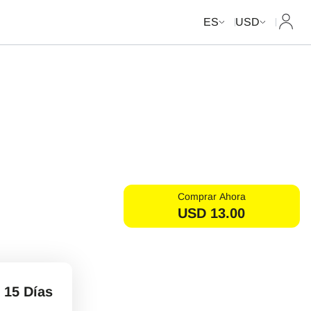
Mi cue
ES
USD
Comprar Ahora
USD
13.00
15 Días