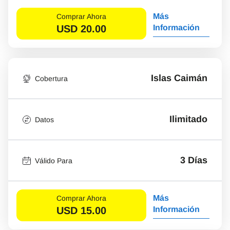
Más
Comprar Ahora
USD
20.00
Información
Islas Caimán
Cobertura
Ilimitado
Datos
3 Días
Válido Para
Más
Comprar Ahora
USD
15.00
Información