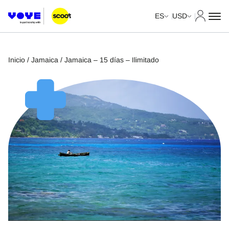
Mi cuent
ES
USD
Inicio
/
Jamaica
/ Jamaica – 15 días – Ilimitado