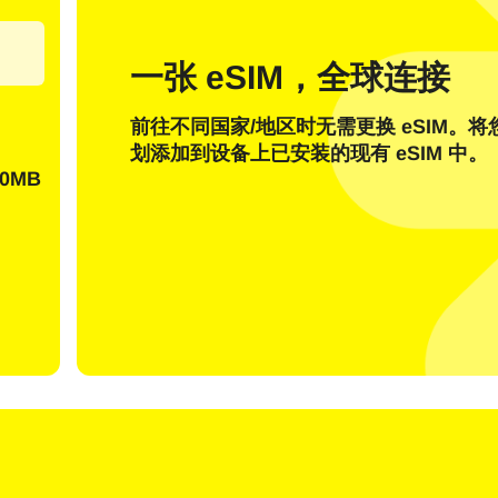
邮件
一张 eSIM，全球连接
发送一次性密码
前往不同国家/地区时无需更换 eSIM。
或者使用登录
划添加到设备上已安装的现有 eSIM 中。
nglish
Español
择货币：
0MB
货币
rançais
日本語
한국어
简体中文
 - 美元 (US)
KRW - 韩元
繁體中文
 - 新加坡元
TWD - 新台币