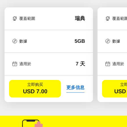
瑞典
覆蓋範圍
覆蓋範
5GB
數據
數據
7 天
適用於
適用於
立即购买
立
更多信息
USD
7.00
USD